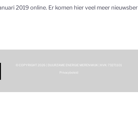
anuari 2019 online. Er komen hier veel meer nieuwsber
© COPYRIGHT
2026 | DUURZAME ENERGIE MERENWIJK | KVK: 73271101
Privacybeleid