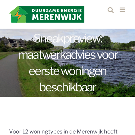
Ga
naar
inhoud
Sneakpreview:
maatwerkadvies voor
eerste woningen
beschikbaar
Voor 12 woningtypes in de Merenwijk heeft