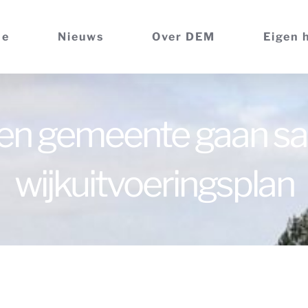
me
Nieuws
Over DEM
Eigen 
en gemeente gaan s
wijkuitvoeringsplan