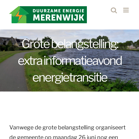
Ga
naar
inhoud
Grote belangstelling:
extra informatieavond
energietransitie
Vanwege de grote belangstelling organiseert
de gemeente op maandag 26 juni nog een