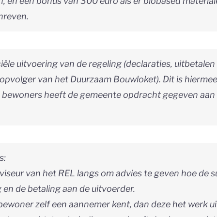
, en een bonus van 300 euro als er biobased material
hreven.
ële uitvoering van de regeling (declaraties, uitbetal
 opvolger van het Duurzaam Bouwloket). Dit is hiermee
t bewoners heeft de gemeente opdracht gegeven aan
s:
viseur van het REL langs om advies te geven hoe de s
 en de betaling aan de uitvoerder.
e bewoner zelf een aannemer kent, dan deze het werk ui