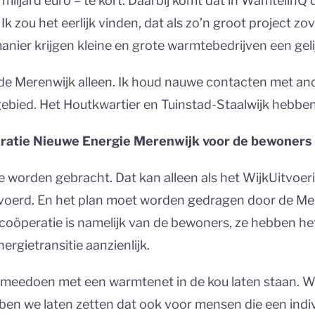
f miljard euro – te kort. Daarbij komt dat in Wamtelin
 zou het eerlijk vinden, dat als zo’n groot project zovee
anier krijgen kleine en grote warmtebedrijven een geli
de Merenwijk alleen. Ik houd nauwe contacten met and
egebied. Het Houtkwartier en Tuinstad-Staalwijk hebbe
atie Nieuwe Energie Merenwijk voor de bewoners
de worden gebracht. Dat kan alleen als het WijkUitvo
erd. En het plan moet worden gedragen door de Mere
coöperatie is namelijk van de bewoners, ze hebben he
rgietransitie aanzienlijk.
t meedoen met een warmtenet in de kou laten staan. W
bben we laten zetten dat ook voor mensen die een indiv