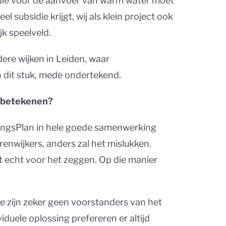
Q die voor de aanvoer van warm water moet
l subsidie krijgt, wij als klein project ook
jk speelveld.
ere wijken in Leiden, waar
n dit stuk, mede ondertekend.
 betekenen?
eringsPlan in hele goede samenwerking
nwijkers, anders zal het mislukken.
t echt voor het zeggen. Op die manier
e zijn zeker geen voorstanders van het
iduele oplossing prefereren er altijd