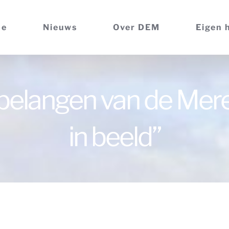
me
Nieuws
Over DEM
Eigen 
belangen van de Mer
in beeld”