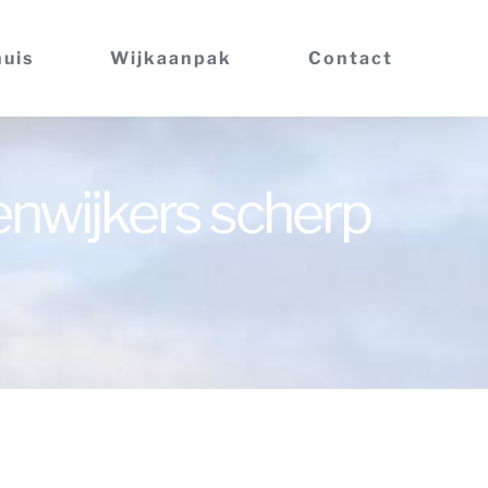
huis
Wijkaanpak
Contact
enwijkers scherp