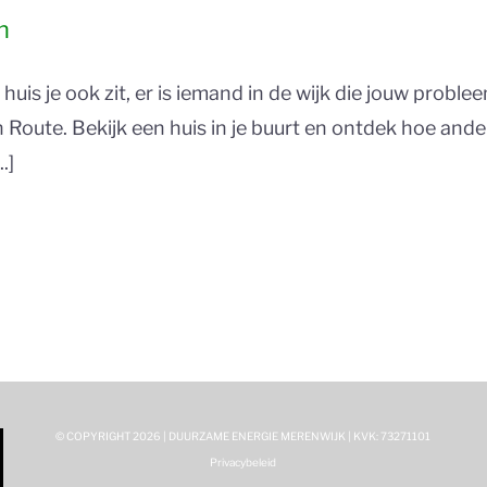
n
is je ook zit, er is iemand in de wijk die jouw problee
 Route. Bekijk een huis in je buurt en ontdek hoe an
.]
© COPYRIGHT
2026 | DUURZAME ENERGIE MERENWIJK | KVK: 73271101
Privacybeleid