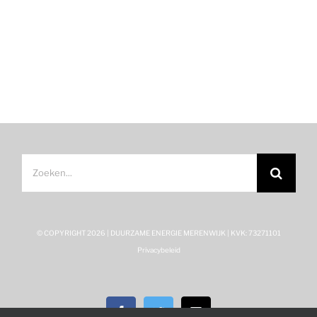
Zoeken
naar:
© COPYRIGHT
2026 | DUURZAME ENERGIE MERENWIJK | KVK: 73271101
Privacybeleid