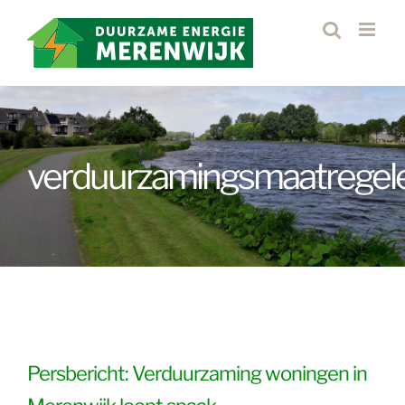
Ga
naar
inhoud
verduurzamingsmaatregel
Persbericht: Verduurzaming woningen in