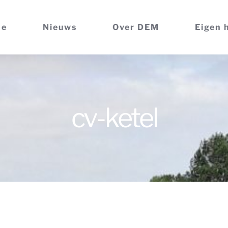
me
Nieuws
Over DEM
Eigen 
cv-ketel