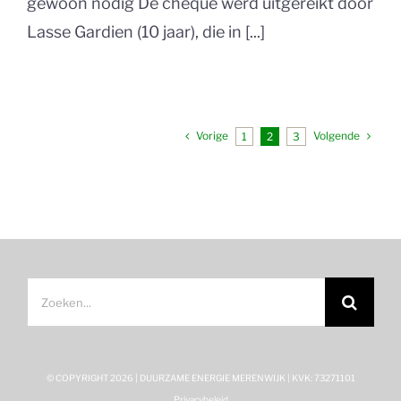
gewoon nodig De cheque werd uitgereikt door
Lasse Gardien (10 jaar), die in [...]
Vorige
Volgende
1
2
3
Zoeken
naar:
© COPYRIGHT
2026 | DUURZAME ENERGIE MERENWIJK | KVK: 73271101
Privacybeleid