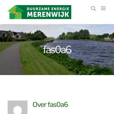
Ga
naar
inhoud
fas0a6
Over
fas0a6