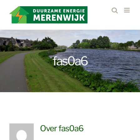
Ga
naar
inhoud
fas0a6
Over
fas0a6