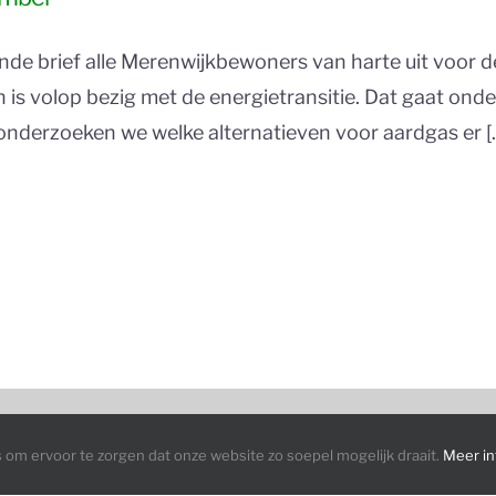
de brief alle Merenwijkbewoners van harte uit voor 
is volop bezig met de energietransitie. Dat gaat onde
nderzoeken we welke alternatieven voor aardgas er [..
© COPYRIGHT
2026 | DUURZAME ENERGIE MERENWIJK | KVK: 73271101
om ervoor te zorgen dat onze website zo soepel mogelijk draait.
Meer i
Privacybeleid