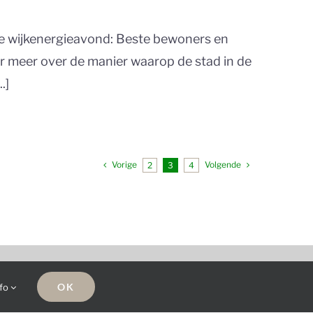
de wijkenergieavond: Beste bewoners en
r meer over de manier waarop de stad in de
.]
Vorige
Volgende
2
3
4
OK
nfo